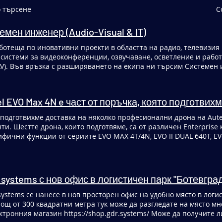
о търсене
С
мен инженер (Audio-Visual & IT)
истеми за видеоконференции, озвучаване, осветление и работи
V). Във връзка с разширяването на екипа ни търсим Системен 
 поддръжката на комплексни технологични решения. Отговорно
ми Работа с IP-базирани решения за пренос на звук и картина 
ми Участие в интеграция на различни технологични компонент
l EVO Max 4N e част от поръчка, която подготвихм
тньори Изисквания Интерес и познания в аудио, видео и IT те
идетелство за управление на МПС (Категория B) Опит с компю
подготвихме доставка на няколко професионални дрона на Aute
а работа с AI инструменти Основни познания по програмиране 
и. Шестте дрона, които подготвяме, са от различен Enterprise клас и с разноо
ли подобен софтуер е предимство Добро владеене на английски 
фични функции от сериите EVO MAX 4T/4N, EVO II DUAL 640T, EVO
бни и разнообразни проекти Възможност за развитие в бързо 
ото предимство на модела Autel EVO Max 4N е неговата камера 
ии и иновативни решения Подкрепящ екип и възможност за над
мане в пълна тъмнина(ISO: 440000, 0.00001Lux) – т.нар. Starligh
тавлява интерес за Вас, изпратете своята автобиография на jobs
ина само от една звезда, за да може камерата да вижда ясно в 
срок от 2-4 работни дни.
двани с термовизионни камери, 360° сензори за избягване на п
 systems с нов офис в логистичен парк "Ботевгра
ии, всяка с капацитет за до 42 минути полет и пулт за управлени
т. Нашите клиенти избраха Autel Robotics заради високото каче
ystems се нанесе в нов просторен офис на удобно място в логи
дените мултифункционални възможности както за автоматизиран
ощ от 300 квадратни метра тук може да разгледате на място мн
ие. Тези дронове предлагат надеждни решения за: - висококачествено видео заснемане, -
ктронния магазин https://shop.gdr.systems/ Може да получите л
 и обследване; - SAR операции (издирване и спасяване). Дорновете на Autel