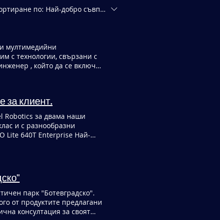
ортиране по:
Най-добро съвпадение
м с технологии, свързани с
инженер , който да се включи
сти Проектиране, изграждане
Конфигуриране и
и Работа с техническа
е за клиент.
хнологии Добро разбиране на
търни мрежи и операционни
l Robotics за двама наши
са предимство Работа с MS
бразни
език (писмено и говоримо)
 Lite 640T Enterprise Най-
променяща се технологична
с висока резолюция (2.3MP) за
граждане на умения
t камера. Необходима е
@gdr.systems Ще се
нощта. Всички дронове са
репятствия и комплект от 4
дско"
е с 7/9“ екран с 2000nits
ство на изработка и
стичен парк "Ботевградско".
и задачи, така и за ръчно
ого от продуктите предлагани
ична консултация за своят