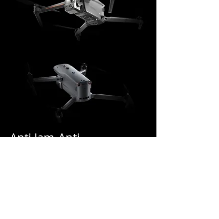
Anti Jam-Anti
Interference
EVO Max 4T използва
усъвършенствани модули за
управление на полета и
алгоритми, специално
проектирани да