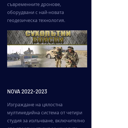
съвременните дронове,
оборудвани с най-новата
геодезическа технология.
NOVA
2022-2023
Изграждане на цялостна
мултимедийна система от четири
студия за излъчване, включително