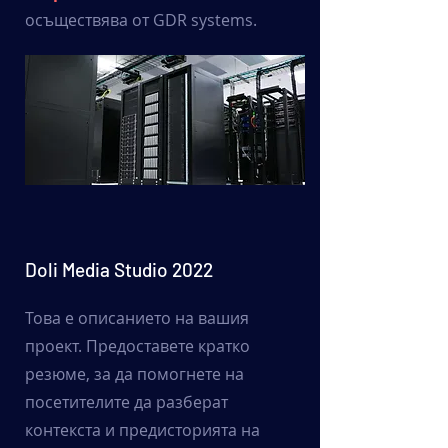
осъществява от GDR systems.
Doli Media Studio 2022
Това е описанието на вашия
проект. Предоставете кратко
резюме, за да помогнете на
посетителите да разберат
контекста и предисторията на