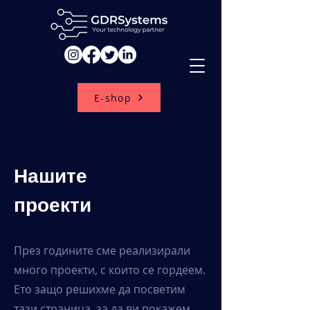
E-shop
Нашите
проекти
През годините сме реализирали
много проекти, с които се гордеем.
Ето защо решихме да посветим
тази страница, за да ви покажем