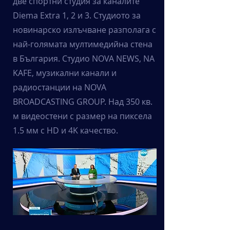
две спортни студия за каналите
Diema Extra 1, 2 и 3. Студиото за
новинарско излъчване разполага с
най-голямата мултимедийна стена
в България. Студио NOVA NEWS, NA
KAFE, музикални канали и
радиостанции на NOVA
BROADCASTING GROUP. Над 350 кв.
м видеостени с размер на пиксела
1.5 мм с HD и 4K качество.