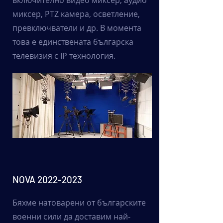
включително видео миксер, аудио
миксер, PTZ камера, осветление,
превключватели и др. В момента
това е единствената българска
телевизия с IP технология.
NOVA
2022-2023
Бяхме натоварени от българските
военни сили да доставим най-