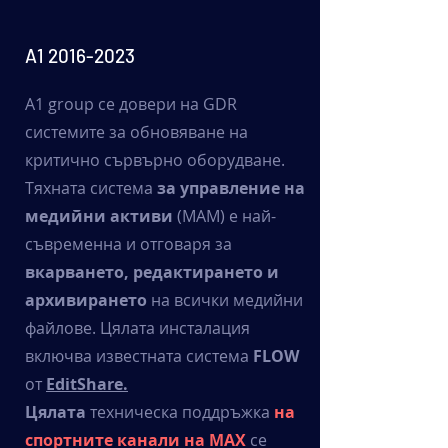
A1
2016-2023
A1 group се довери на GDR
системите за обновяване на
критично сървърно оборудване.
Тяхната система
за управление на
медийни активи
(MAM) е най-
съвременна и отговаря за
вкарването, редактирането и
архивирането
на всички медийни
файлове. Цялата инсталация
включва известната система
FLOW
от
EditShare.
Цялата
техническа поддръжка
на
спортните канали на MAX
се