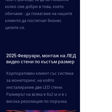
колко сме добри в това, което
обичаме - да помагаме на нашите
клиенти да постигнат бизнес
целите си.
2025 Февруари, монтаж на ЛЕД
видео стени по къстъм размер
Корпоративен клиент със система
за мониторинг, на който
инсталирахме две LED стени.
Размерът на всяка е 6x2 м и е с
висока резолюция по поръчка.