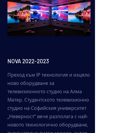
NOVA
2022-2023
Преход към IP технология и изцяло
ново оборудване за
телевизионното студио на Алма
Матер. Студентското телевизионно
студио на Софийския университет
„Неверност“ вече разполага с най-
новото технологично оборудване,