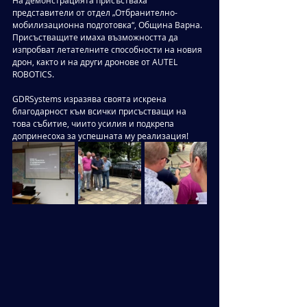
На демонстрацията присъстваха 
представители от отдел „Отбранително-
мобилизационна подготовка“, Община Варна. 
Присъстващите имаха възможността да 
изпробват летателните способности на новия 
дрон, както и на други дронове от AUTEL 
ROBOTICS. 
GDRSystems изразява своята искрена 
благодарност към всички присъстващи на 
това събитие, чиито усилия и подкрепа 
допринесоха за успешната му реализация!