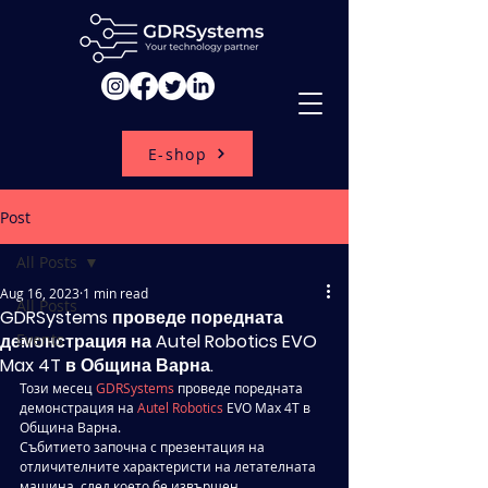
E-shop
Post
All Posts
Aug 16, 2023
1 min read
All Posts
GDRSystems проведе поредната
демонстрация на Autel Robotics EVO
Events
Max 4T в Община Варна.
Този месец 
GDRSystems
 проведе поредната 
демонстрация на 
Autel Robotics
 EVO Max 4T в 
Община Варна. 
Събитието започна с презентация на 
отличителните характеристи на летателната 
машина, след което бе извършен 