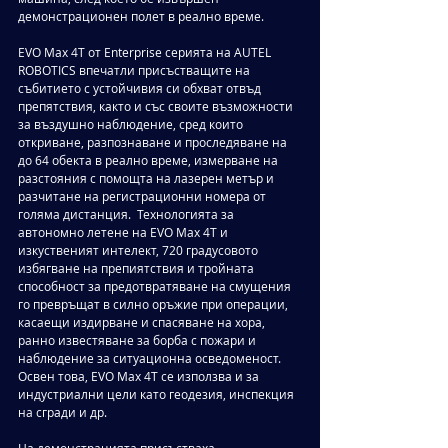
демонстрационен полет в реално време. 
EVO Max 4T от Enterprise серията на AUTEL 
ROBOTICS впечатли присъстващите на 
събитието с устойчивия си обхват отвъд 
препятствия, както и със своите възможности 
за въздушно наблюдение, сред които 
откриване, разпознаване и проследяване на 
до 64 обекта в реално време, измерване на 
разстояния с помощта на лазерен метър и 
разчитане на регистрационни номера от 
голяма дистанция.  Технологията за 
автономно летене на EVO Max 4T и 
изкуственият интелект, 720 градусовото 
избягване на препиятствия и тройната 
способност за предотвратяване на смущения 
го превръщат в силно оръжие при операции, 
касаещи издирване и спасяване на хора, 
ранно известяване за борба с пожари и 
наблюдение за ситуационна осведоменост. 
Освен това, EVO Max 4T се използва и за 
индустриални цели като геодезия, инспекция 
на сгради и др. 