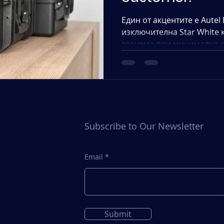
Един от акцентите е Autel
изключителна Star White 
заснема при минимална с
единствена звезда. Това 
надежден в пълна тъмнин
нощни мисии.
Subscribe to Our Newsletter
Email
Submit