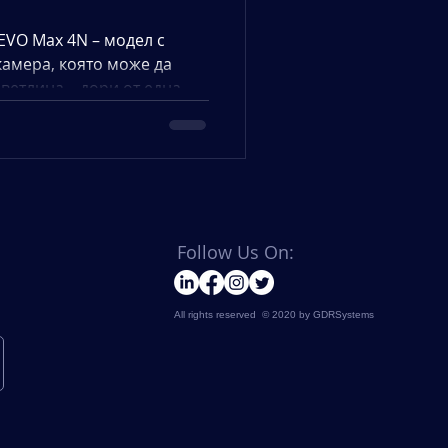
 EVO Max 4N – модел с
камера, която може да
ветлина – дори от една
го прави изключително
а и при специализирани
Follow Us On:
All rights reserved © 2020 by GDRSystems