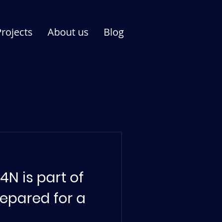
Projects
About us
Blog
4N is part of
epared for a