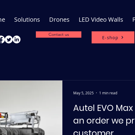
me
Solutions
Drones
LED Video Walls
Contact us
E-shop
May 5, 2025
1 min read
Autel EVO Max 
an order we pr
customer.