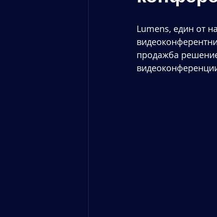
Lumens, един от н
видеоконферентни 
продажба решение
видеоконференции