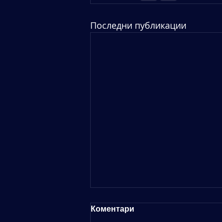
Последни публикации
Търсим да назначим:
Коментари
Системен инженер (Audio-