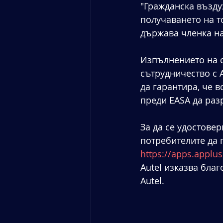
"Гражданска възд
получаването на то
държава членка на
Изпълнението на с
сътрудничество с A
да гарантира, че в
преди EASA да раз
За да се удостове
потребителите да п
https://apps.applu
Autel изказва бла
Autel.