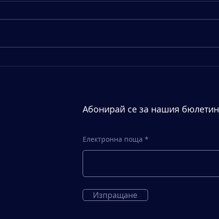
Autel EVO Max 4N e част от
GDR 
поръчка, която
логи
подготвихме за клиент.
"Бот
Абонирай се за нашия бюлетин
Електронна поща
Изпращане