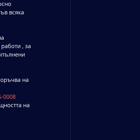
осно 
ъв всяка 
а 
работи , за 
изпълнени 
поръчва на 
S-0008
щността на 