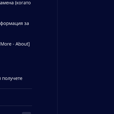
амена (когато 
нформация за 
More - About] 
 получете 