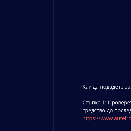
Как да подадете з
Стъпка 1: Провере
средство до послед
https://www.autelr