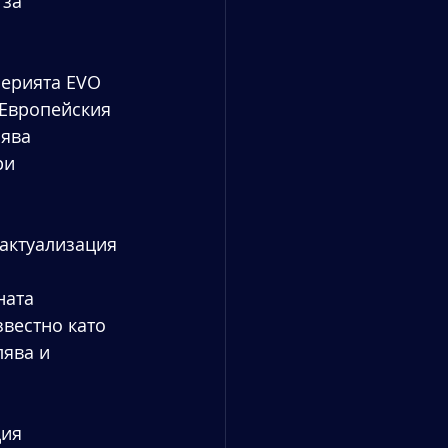
за 
серията EVO 
 Европейския 
ява 
ри 
 актуализация 
ната 
звестно като 
лява и 
ия 