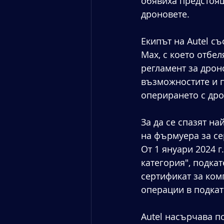
обявиха предстоящ
дроновете. 
Екипът на Autel с
Max, с което отбе
регламент за дроно
възможностите и п
оперирането с дро
За да се спазят на
на фърмуера за се
От 1 януари 2024 г
категория", подкат
сертификат за комп
операции в подкат
Autel насърчава п