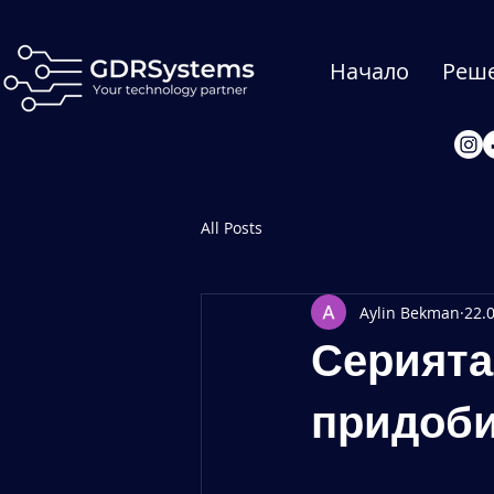
Начало
Реш
All Posts
Aylin Bekman
22.0
Серията
придоби