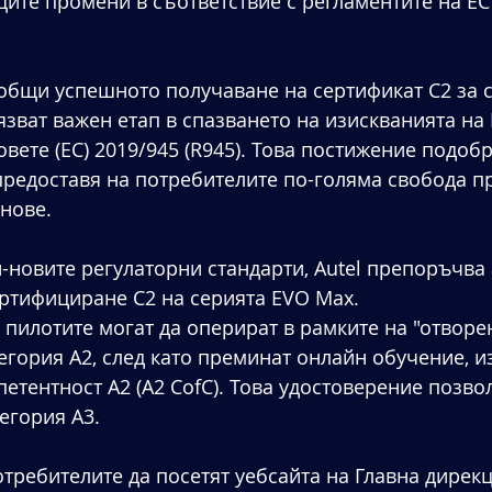
ите промени в съответствие с регламентите на ЕС 
ъобщи успешното получаване на сертификат C2 за 
лязват важен етап в спазването на изискванията на
вете (ЕС) 2019/945 (R945). Това постижение подобр
редоставя на потребителите по-голяма свобода п
нове.
й-новите регулаторни стандарти, Autel препоръчва
ртифициране C2 на серията EVO Max. 
. пилотите могат да оперират в рамките на "отворе
егория A2, след като преминат онлайн обучение, и
етентност A2 (A2 CofC). Това удостоверение позво
егория A3. 
отребителите да посетят уебсайта на Главна дирекц