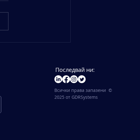
systems с нов офис в
стичен парк
евградско"
Последвай ни:
Всички права запазени ©
2025 от GDRSystems