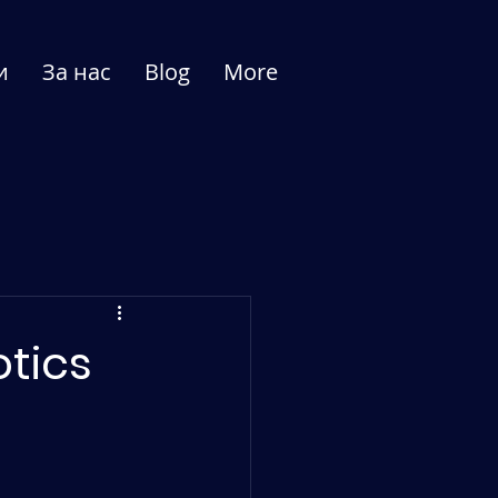
и
За нас
Blog
More
tics