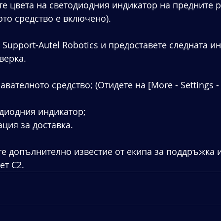
те цвета на светодиодния индикатор на предните р
то средство е включено).
 Support-Autel Robotics и предоставете следната и
верка.
авателното средство; (Отидете на [More - Settings - 
одиодния индикатор;
ция за доставка.
те допълнително известие от екипа за поддръжка и
ет C2.