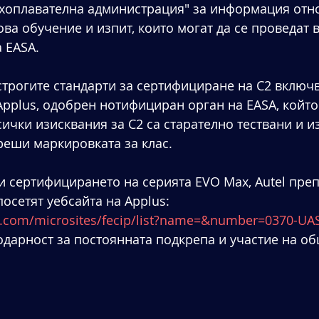
ухоплавателна администрация" за информация отн
ва обучение и изпит, които могат да се проведат в
 EASA.
трогите стандарти за сертифициране на C2 включв
pplus, одобрен нотифициран орган на EASA, който 
сички изисквания за C2 са старателно тествани и 
реши маркировката за клас.
ри сертифицирането на серията EVO Max, Autel пре
осетят уебсайта на Applus: 
s.com/microsites/fecip/list?name=&number=0370-UA
годарност за постоянната подкрепа и участие на об