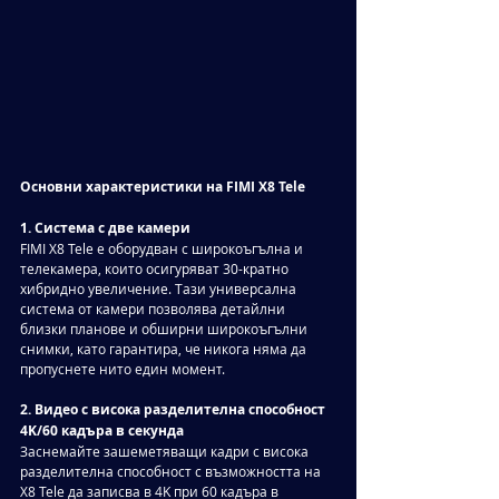
Основни характеристики на FIMI X8 Tele
1. Система с две камери
FIMI X8 Tele е оборудван с широкоъгълна и 
телекамера, които осигуряват 30-кратно 
хибридно увеличение. Тази универсална 
система от камери позволява детайлни 
близки планове и обширни широкоъгълни 
снимки, като гарантира, че никога няма да 
пропуснете нито един момент.
2. Видео с висока разделителна способност 
4K/60 кадъра в секунда
Заснемайте зашеметяващи кадри с висока 
разделителна способност с възможността на 
X8 Tele да записва в 4K при 60 кадъра в 