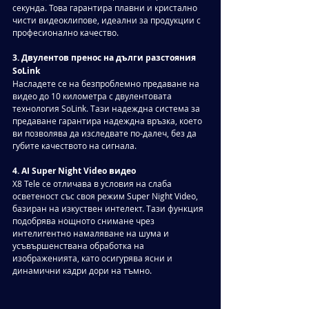
секунда. Това гарантира плавни и кристално 
чисти видеоклипове, идеални за продукции с 
професионално качество.
3. Двулентов пренос на дълги разстояния 
SoLink
Насладете се на безпроблемно предаване на 
видео до 10 километра с двулентовата 
технология SoLink. Тази надеждна система за 
предаване гарантира надеждна връзка, което 
ви позволява да изследвате по-далеч, без да 
губите качеството на сигнала.
4. AI Super Night Video видео
X8 Tele се отличава в условия на слаба 
осветеност със своя режим Super Night Video, 
базиран на изкуствен интелект. Тази функция 
подобрява нощното снимане чрез 
интелигентно намаляване на шума и 
усъвършенствана обработка на 
изображенията, като осигурява ясни и 
динамични кадри дори на тъмно.