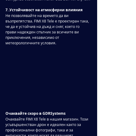
7. Устойчивост на атмосферни влияния
Не позволявайте на времето да ви 
възпрепятства. FIMI X8 Tele е проектиран така, 
че да е устойчив на дъжд и сняг, което го 
прави надежден спътник за всичките ви 
приключения, независимо от 
метеорологичните условия.
Очаквайте скоро в GDRSystems
Очаквайте FIMI X8 Tele в нашия магазин. Този 
усъвършенстван дрон е идеален както за 
професионални фотографи, така и за 
ентусиасти, които искат да разширят 