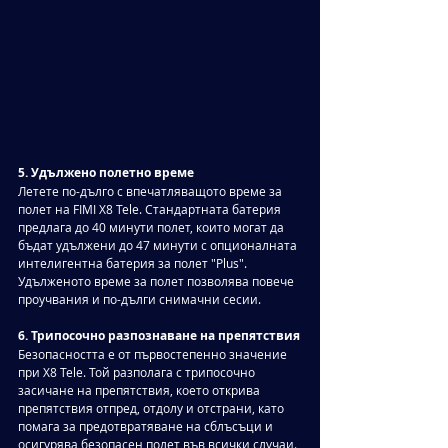
5. Удължено полетно време
Летете по-дълго с впечатляващото време за 
полет на FIMI X8 Tele. Стандартната батерия 
предлага до 40 минути полет, които могат да 
бъдат удължени до 47 минути с опционалната 
интелигентна батерия за полет "Plus". 
Удълженото време за полет позволява повече 
проучвания и по-дълги снимачни сесии.
6. Трипосочно разпознаване на препятствия
Безопасността е от първостепенно значение 
при X8 Tele. Той разполага с трипосочно 
засичане на препятствия, което открива 
препятствия отпред, отдолу и отстрани, като 
помага за предотвратяване на сблъсъци и 
осигурява безопасен полет във всички случаи.