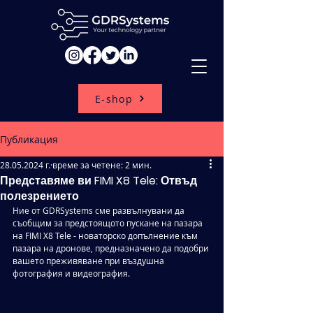
E-shop
Публикация
28.05.2024 г.
време за четене: 2 мин.
Представяме ви FIMI X8 Tele: Отвъд
полезрението
Ние от GDRSystems сме развълнувани да 
съобщим за предстоящото пускане на пазара 
на FIMI X8 Tele - новаторско допълнение към 
пазара на дронове, предназначено да подобри 
вашето преживяване при въздушна 
фотография и видеография.